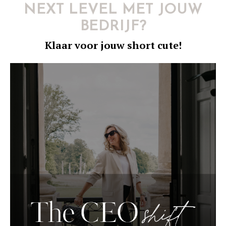
NEXT LEVEL MET JOUW
BEDRIJF?
Klaar voor jouw short cute
!