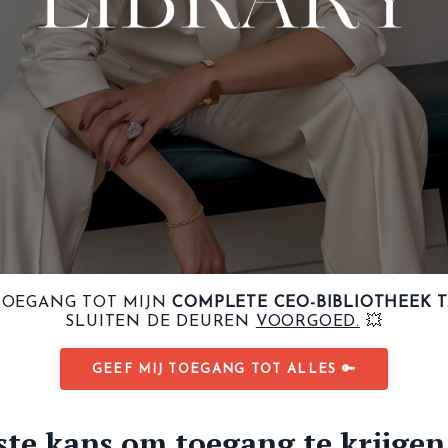
OEGANG TOT MIJN
COMPLETE CEO-BIBLIOTHEEK T.W.
SLUITEN DE DEUREN
VOORGOED.
💥
GEEF MIJ TOEGANG TOT ALLES 🔑
ste kans
om
toegang te krijgen