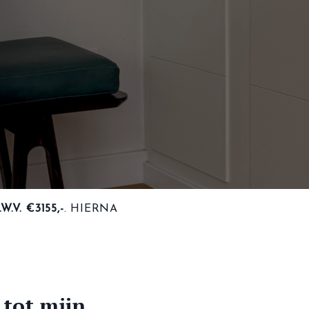
V. €3155,-
. HIERNA
 tot mijn