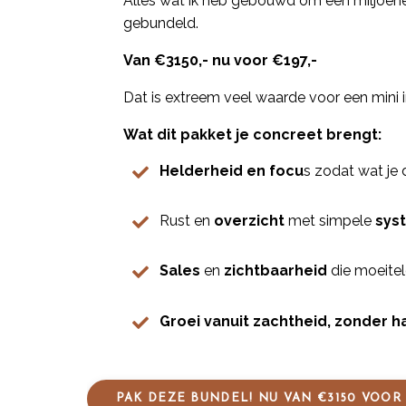
Alles wat ik heb gebouwd om een miljoenen
gebundeld.
Van €3150,- nu voor €197,-
Dat is extreem veel waarde voor een mini i
Wat dit pakket je concreet brengt:
Helderheid en focu
s zodat wat je 
Rust en
overzicht
met simpele
sys
Sales
en
zichtbaarheid
die moeite
Groei vanuit zachtheid, zonder h
PAK DEZE BUNDEL! NU VAN €3150 VOOR 