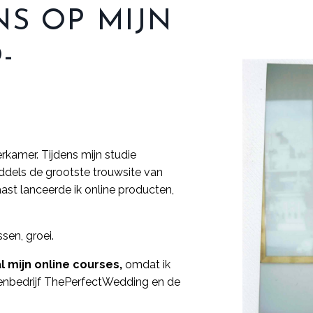
NS OP MIJN
-
rkamer. Tijdens mijn studie
iddels de grootste trouwsite van
aast lanceerde ik online producten,
sen, groei.
l mijn online courses,
omdat ik
nenbedrijf ThePerfectWedding en de