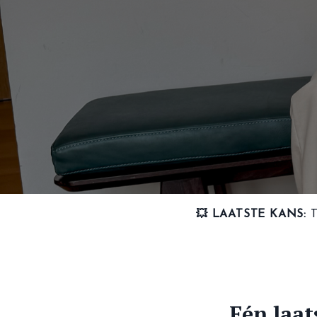
💥
LAATSTE KANS:
T
Eén
laat